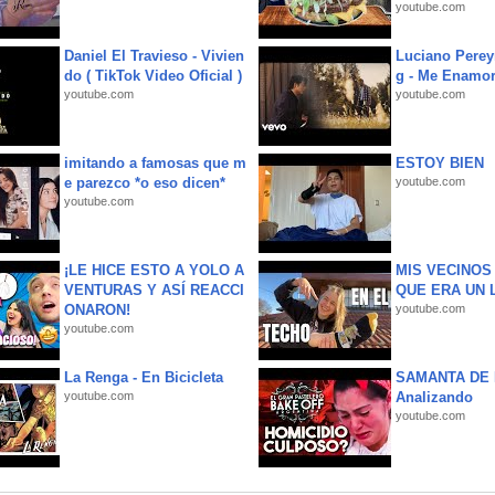
youtube.com
Daniel El Travieso - Vivien
Luciano Perey
do ( TikTok Video Oficial )
g - Me Enamor
youtube.com
youtube.com
imitando a famosas que m
ESTOY BIEN
e parezco *o eso dicen*
youtube.com
youtube.com
¡LE HICE ESTO A YOLO A
MIS VECINO
VENTURAS Y ASÍ REACCI
QUE ERA UN 
ONARON!
youtube.com
youtube.com
La Renga - En Bicicleta
SAMANTA DE 
youtube.com
Analizando
youtube.com