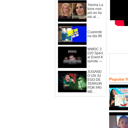
Yanina La
torre rom
pió en lla
nto al ...
Cuarente
na día 96
WWDC 2
020 Speci
al Event K
eynote —
...
JUGAND
O UN JU
Popular 
EGO DE
TERROR
POR PRI
ME...