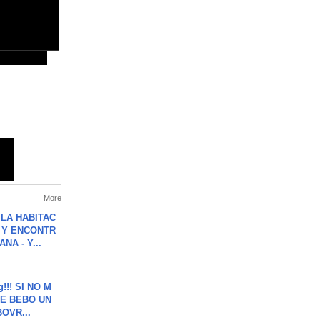
More
LA HABITAC
 Y ENCONTR
NA - Y...
g!!! SI NO M
E BEBO UN
OVR...