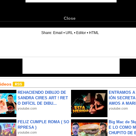
Close
6
Share:
Email
•
URL
•
Editor
•
HTML
Videos
REHACIENDO DIBUJO DE
ENTRAMOS A 
SANDRA CIRES ART ! RET
IÓN SECRETA
O DIFÍCIL DE DIBU...
AMOS A MARIA
youtube.com
youtube.com
FELIZ CUMPLE ROMA ( SO
Big Mac de 5k
RPRESA )
E LO COMO M
youtube.com
CHUPITO DE B