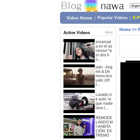
Video Home
|
Popular Videos
|
K-
Home
>>
Active Videos
More
encerrad
a en el as
censor *p
or dos h
o...
jxdn - Ang
els & De
mons Aco
ustic (Of
f...
Lavado d
e auto: lo
que nadie
lava (...
REMODE
LANDO M
I HABITA
CIÓN: EX
TREMO