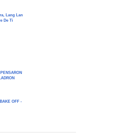
ra, Lang Lan
e De Ti
S PENSARON
LADRON
BAKE OFF -