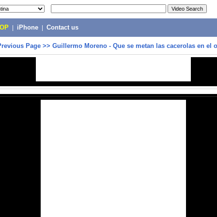
POP
|
iPhone
|
Contact us
Previous Page
>>
Guillermo Moreno - Que se metan las cacerolas en el o