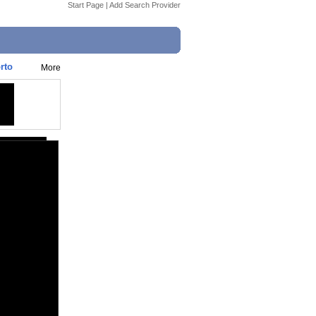
Start Page
|
Add Search Provider
rto
More