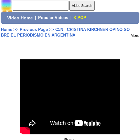
Video Home
|
Popular Videos
|
K-POP
Home
>>
Previous Page
>>
C5N - CRISTINA KIRCHNER OPINÓ SO
BRE EL PERIODISMO EN ARGENTINA
More
Share: