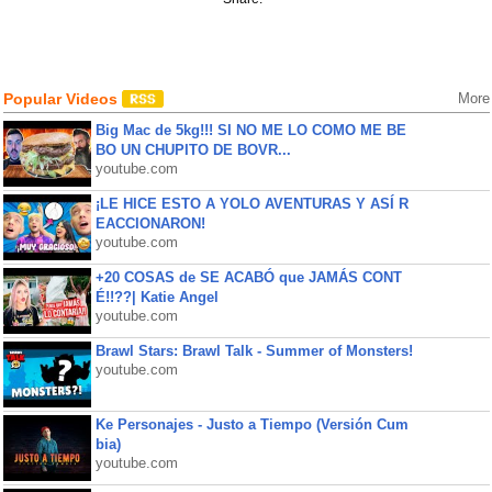
Popular Videos
More
Big Mac de 5kg!!! SI NO ME LO COMO ME BE
BO UN CHUPITO DE BOVR...
youtube.com
¡LE HICE ESTO A YOLO AVENTURAS Y ASÍ R
EACCIONARON!
youtube.com
+20 COSAS de SE ACABÓ que JAMÁS CONT
É!!??| Katie Angel
youtube.com
Brawl Stars: Brawl Talk - Summer of Monsters!
youtube.com
Ke Personajes - Justo a Tiempo (Versión Cum
bia)
youtube.com