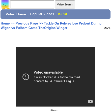
Video Home
|
Popular Videos
|
K-POP
Home
>>
Previous Page
>>
Tackle On Referee Lee Probert During
Wigan vs Fulham Game TheOriginalWinger
More
Share: