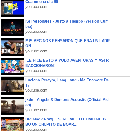
Cuarentena día 96
youtube.com
Ke Personajes - Justo a Tiempo (Versión Cum
bia)
youtube.com
MIS VECINOS PENSARON QUE ERA UN LADR
ON
youtube.com
¡LE HICE ESTO A YOLO AVENTURAS Y ASÍ R
EACCIONARON!
youtube.com
Luciano Pereyra, Lang Lang - Me Enamore De
Ti
youtube.com
jxdn - Angels & Demons Acoustic (Official Vid
eo)
youtube.com
Big Mac de 5kg!!! SI NO ME LO COMO ME BE
BO UN CHUPITO DE BOVR...
youtube.com