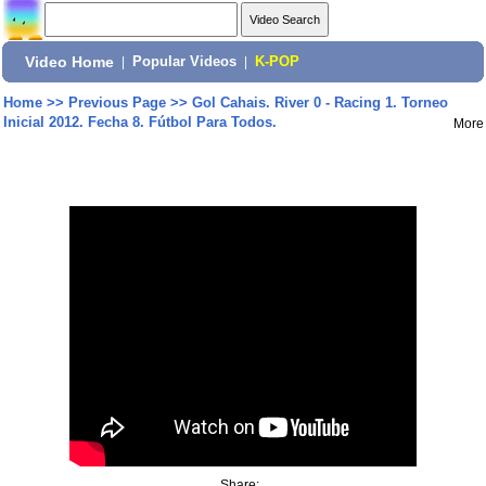
Video Home
|
Popular Videos
|
K-POP
Home
>>
Previous Page
>>
Gol Cahais. River 0 - Racing 1. Torneo
Inicial 2012. Fecha 8. Fútbol Para Todos.
More
Share: