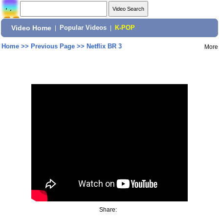
Video Home
|
Popular Videos
|
K-POP
Home
>>
Previous Page
>>
Netflix BR 3
More
Share: