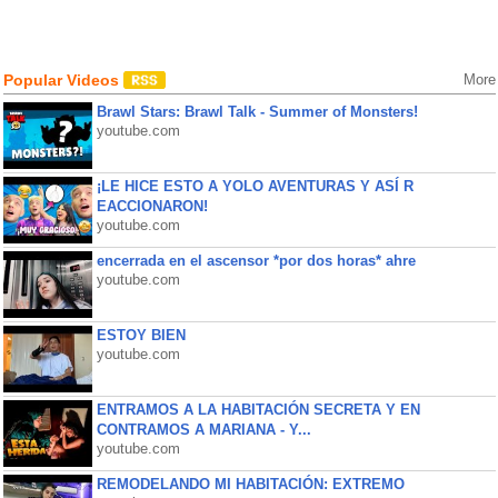
Popular Videos
More
Brawl Stars: Brawl Talk - Summer of Monsters!
youtube.com
¡LE HICE ESTO A YOLO AVENTURAS Y ASÍ R
EACCIONARON!
youtube.com
encerrada en el ascensor *por dos horas* ahre
youtube.com
ESTOY BIEN
youtube.com
ENTRAMOS A LA HABITACIÓN SECRETA Y EN
CONTRAMOS A MARIANA - Y...
youtube.com
REMODELANDO MI HABITACIÓN: EXTREMO