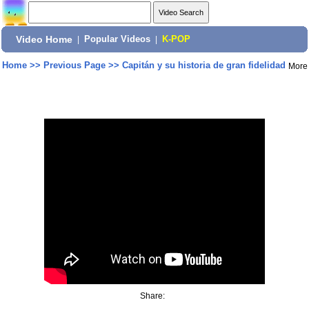
Video Home
|
Popular Videos
|
K-POP
Home
>>
Previous Page
>>
Capitán y su historia de gran fidelidad
More
Share: