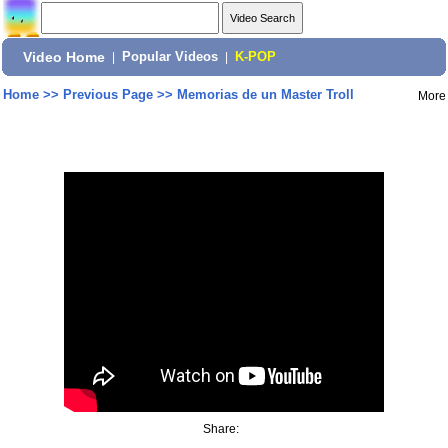
Video Home
|
Popular Videos
|
K-POP
Home
>>
Previous Page
>>
Memorias de un Master Troll
More
Share: