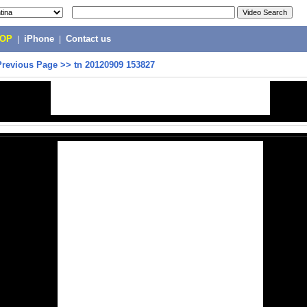
POP
|
iPhone
|
Contact us
Previous Page
>>
tn 20120909 153827