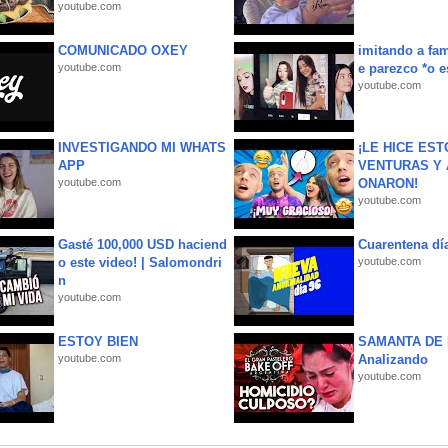
youtube.com
COMUNICADO OXEY
imitando a fa
youtube.com
e parezco *o e
youtube.com
INVESTIGANDO MI WHATS
¡LE HICE EST
APP
VENTURAS Y 
youtube.com
ONARON!
youtube.com
Gasté 100,000 USD haciend
Cuarentena dí
o este video! | Salomondri
youtube.com
n
youtube.com
ESTOY BIEN
SAMANTA DE 
youtube.com
Analizando
youtube.com