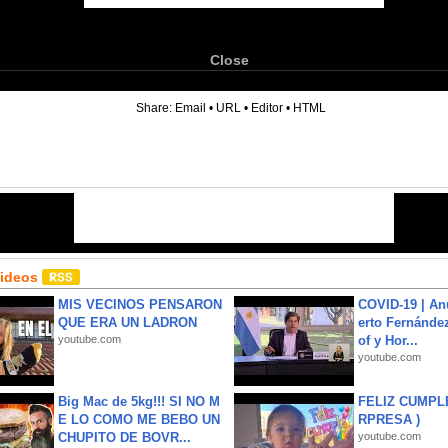
Close
6
Share:
Email
•
URL
•
Editor
•
HTML
Videos
MIS VECINOS PENSARON
COVID-19 | An
QUE ERA UN LADRON
erto Fernández
youtube.com
of y Hor...
youtube.com
Big Mac de 5kg!!! SI NO M
FELIZ CUMPL
E LO COMO ME BEBO UN
RPRESA )
CHUPITO DE BOVR...
youtube.com