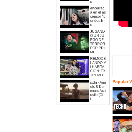
c...
encerrad
a en el as
censor *p
or dos h
o...
JUGAND
O UN JU
EGO DE
TERROR
POR PRI
ME...
REMODE
LANDO M
I HABITA
CIÓN: EX
TREMO
Popular 
jxdn - Ang
els & De
mons Aco
ustic (Of
f...