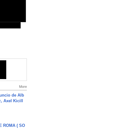
More
uncio de Alb
, Axel Kicill
E ROMA ( SO