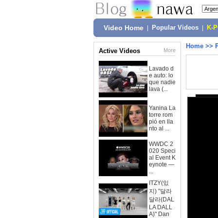
Video Home
|
Popular Videos
|
K-
Home
>>
Active Videos
More
Lavado d
e auto: lo
que nadie
lava (...
Yanina La
torre rom
pió en lla
nto al ...
WWDC 2
020 Speci
al Event K
eynote —
...
ITZY(있
지) "달라
달라(DAL
LA DALL
A)" Dan