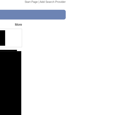
Start Page
|
Add Search Provider
More