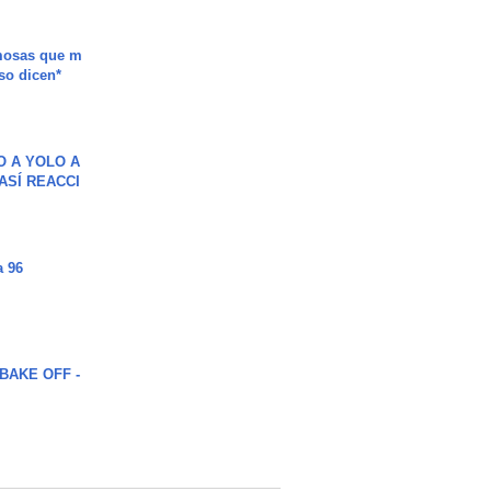
mosas que m
so dicen*
O A YOLO A
ASÍ REACCI
a 96
BAKE OFF -