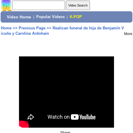
Video Home
|
Popular Videos
|
K-POP
Home
>>
Previous Page
>>
Realizan funeral de hija de Benjamín V
icuña y Carolina Ardohain
More
Share: