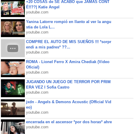
+20 COSAS de SE ACABÓ que JAMÁS CONT
É!!??| Katie Angel
youtube.com
Yanina Latorre rompió en llanto al ver la angu
stia de Lola L...
youtube.com
COMPRE EL AUTO DE MIS SUEÑOS !!! *sorpr
endi a mis padres* ??...
youtube.com
ROMA - Lionel Ferro X Amira Chediak (Video
Oficial)
youtube.com
JUGANDO UN JUEGO DE TERROR POR PRIM
ERA VEZ l Sofia Castro
youtube.com
jxdn - Angels & Demons Acoustic (Official Vid
eo)
youtube.com
encerrada en el ascensor *por dos horas* ahre
youtube.com