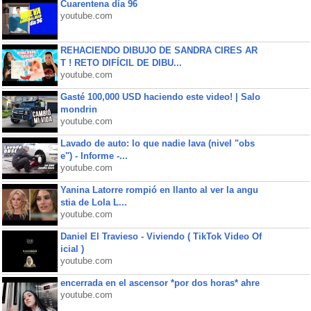
Cuarentena día 96
youtube.com
REHACIENDO DIBUJO DE SANDRA CIRES AR
T ! RETO DIFÍCIL DE DIBU...
youtube.com
Gasté 100,000 USD haciendo este video! | Salo
mondrin
youtube.com
Lavado de auto: lo que nadie lava (nivel "obs
e") - Informe -...
youtube.com
Yanina Latorre rompió en llanto al ver la angu
stia de Lola L...
youtube.com
Daniel El Travieso - Viviendo ( TikTok Video Of
icial )
youtube.com
encerrada en el ascensor *por dos horas* ahre
youtube.com