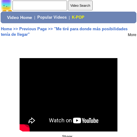
Video Home
|
Popular Videos
|
K-POP
Home
>>
Previous Page
>>
"Me tiré para donde más posibilidades
tenía de llegar"
More
Share: