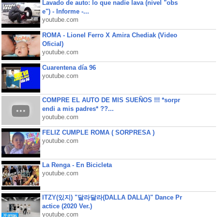
Lavado de auto: lo que nadie lava (nivel "obs
e") - Informe -...
youtube.com
ROMA - Lionel Ferro X Amira Chediak (Video
Oficial)
youtube.com
Cuarentena día 96
youtube.com
COMPRE EL AUTO DE MIS SUEÑOS !!! *sorpr
endi a mis padres* ??...
youtube.com
FELIZ CUMPLE ROMA ( SORPRESA )
youtube.com
La Renga - En Bicicleta
youtube.com
ITZY(있지) "달라달라(DALLA DALLA)" Dance Pr
actice (2020 Ver.)
youtube.com