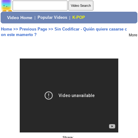
Video Home
|
Popular Videos
|
K-POP
Home
>>
Previous Page
>>
Sin Codificar - Quién quiere casarse c
on este mamerto ?
More
Share: