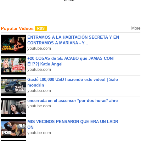
Popular Videos
More
ENTRAMOS A LA HABITACIÓN SECRETA Y EN
CONTRAMOS A MARIANA - Y...
youtube.com
+20 COSAS de SE ACABÓ que JAMÁS CONT
É!!??| Katie Angel
youtube.com
Gasté 100,000 USD haciendo este video! | Salo
mondrin
youtube.com
encerrada en el ascensor *por dos horas* ahre
youtube.com
MIS VECINOS PENSARON QUE ERA UN LADR
ON
youtube.com