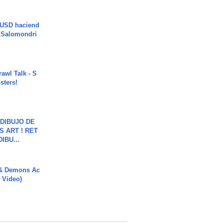
 USD haciend
| Salomondri
rawl Talk - S
sters!
DIBUJO DE
S ART ! RET
DIBU...
 & Demons Ac
l Video)