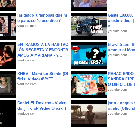
imitando a famosas que m
Gasté 100,000
e parezco *o eso dicen*
o este video! 
youtube.com
n
youtube.com
ENTRAMOS A LA HABITAC
Brawl Stars: B
IÓN SECRETA Y ENCONTR
ummer of Mon
AMOS A MARIANA - Y...
youtube.com
youtube.com
KHEA - Mami Lo Siento (Of
REHACIENDO 
ficial Video) #VYFT
SANDRA CIRE
youtube.com
O DIFÍCIL DE 
youtube.com
Daniel El Travieso - Vivien
jxdn - Angels
do ( TikTok Video Oficial )
oustic (Officia
youtube.com
youtube.com