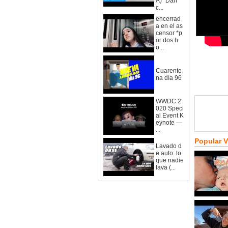
A)" Dan
c...
encerrad
a en el as
censor *p
or dos h
o...
Cuarente
na día 96
WWDC 2
020 Speci
al Event K
eynote —
...
Popular 
Lavado d
e auto: lo
que nadie
lava (...