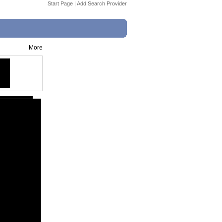
Start Page
|
Add Search Provider
More