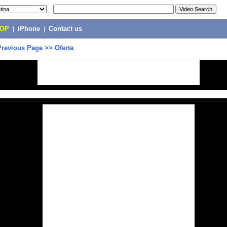
POP
|
iPhone
|
Contact us
Previous Page
>>
Oferta