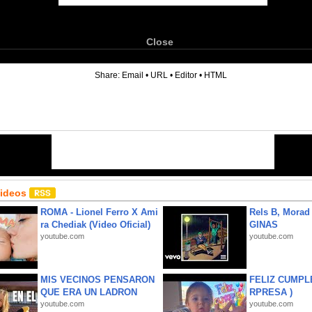
Close
6
Share:
Email
•
URL
•
Editor
•
HTML
Videos
ROMA - Lionel Ferro X Ami
Rels B, Morad
ra Chediak (Video Oficial)
GINAS
youtube.com
youtube.com
MIS VECINOS PENSARON
FELIZ CUMPL
QUE ERA UN LADRON
RPRESA )
youtube.com
youtube.com