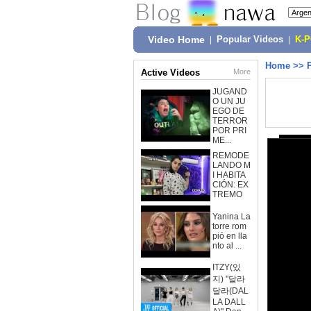
Video Home
|
Popular Videos
|
K-
Home
>>
Active Videos
More
JUGAND
O UN JU
EGO DE
TERROR
POR PRI
ME...
REMODE
LANDO M
I HABITA
CIÓN: EX
TREMO
Yanina La
torre rom
pió en lla
nto al ...
ITZY(있
지) "달라
달라(DAL
LA DALL