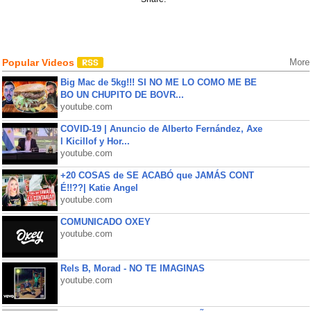
Popular Videos
More
Big Mac de 5kg!!! SI NO ME LO COMO ME BE
BO UN CHUPITO DE BOVR...
youtube.com
COVID-19 | Anuncio de Alberto Fernández, Axe
l Kicillof y Hor...
youtube.com
+20 COSAS de SE ACABÓ que JAMÁS CONT
É!!??| Katie Angel
youtube.com
COMUNICADO OXEY
youtube.com
Rels B, Morad - NO TE IMAGINAS
youtube.com