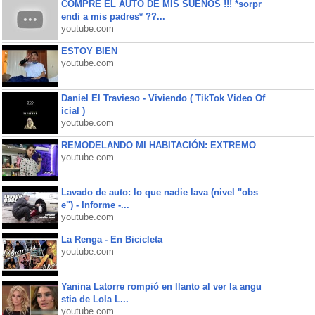
COMPRE EL AUTO DE MIS SUEÑOS !!! *sorpr
endi a mis padres* ??...
youtube.com
ESTOY BIEN
youtube.com
Daniel El Travieso - Viviendo ( TikTok Video Of
icial )
youtube.com
REMODELANDO MI HABITACIÓN: EXTREMO
youtube.com
Lavado de auto: lo que nadie lava (nivel "obs
e") - Informe -...
youtube.com
La Renga - En Bicicleta
youtube.com
Yanina Latorre rompió en llanto al ver la angu
stia de Lola L...
youtube.com