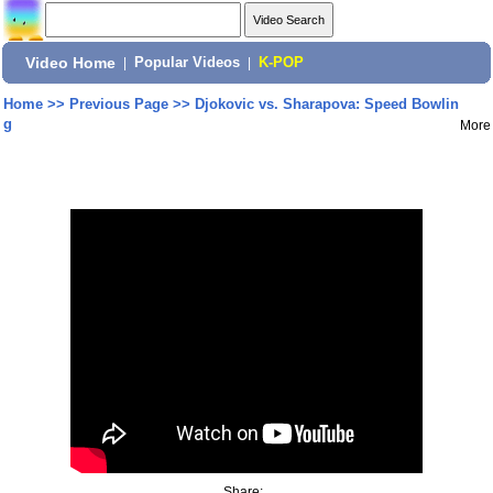
Video Home
|
Popular Videos
|
K-POP
Home
>>
Previous Page
>>
Djokovic vs. Sharapova: Speed Bowlin
g
More
Share: