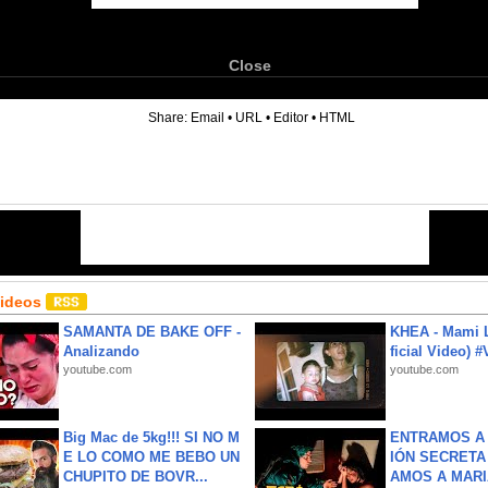
Close
6
Share:
Email
•
URL
•
Editor
•
HTML
Videos
SAMANTA DE BAKE OFF -
KHEA - Mami L
Analizando
ficial Video) 
youtube.com
youtube.com
Big Mac de 5kg!!! SI NO M
ENTRAMOS A 
E LO COMO ME BEBO UN
IÓN SECRETA
CHUPITO DE BOVR...
AMOS A MARIA