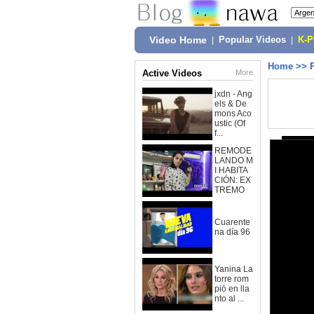
Video Home
|
Popular Videos
|
K-
Home
>>
Active Videos
More
jxdn - Ang
els & De
mons Aco
ustic (Of
f...
REMODE
LANDO M
I HABITA
CIÓN: EX
TREMO
Cuarente
na día 96
Yanina La
torre rom
pió en lla
nto al ...