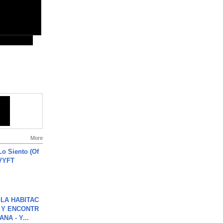
More
o Siento (Of
#VYFT
LA HABITAC
 Y ENCONTR
NA - Y...