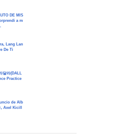
UTO DE MIS
orprendi a m
.
ra, Lang Lan
e De Ti
달라달라(DALL
ce Practice
uncio de Alb
, Axel Kicill