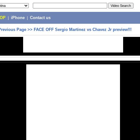
POP
|
iPhone
|
Contact us
Previous Page
>>
FACE OFF Sergio Martinez vs Chavez Jr preview!!!