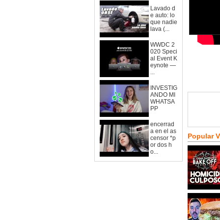
Lavado d
e auto: lo
que nadie
lava (...
WWDC 2
020 Speci
al Event K
eynote —
...
INVESTIG
ANDO MI
WHATSA
PP
encerrad
a en el as
Popular 
censor *p
or dos h
o...