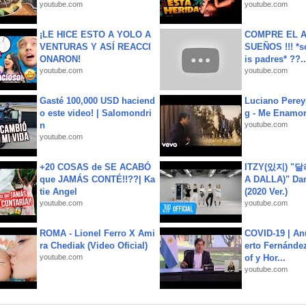
youtube.com
youtube.com
¡LE HICE ESTO A YOLO A
COMPRE EL A
VENTURAS Y ASÍ REACCI
SUEÑOS !!! *s
ONARON!
is padres* ??..
youtube.com
youtube.com
Gasté 100,000 USD haciend
Luciano Perey
o este video! | Salomondri
g - Me Enamor
n
youtube.com
youtube.com
+20 COSAS de SE ACABÓ
ITZY(있지) "
que JAMÁS CONTÉ!!??| Ka
A DALLA)" Dan
tie Angel
(2020 Ver.)
youtube.com
youtube.com
ROMA - Lionel Ferro X Ami
COVID-19 | An
ra Chediak (Video Oficial)
erto Fernández
youtube.com
of y Hor...
youtube.com