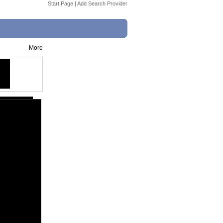
Start Page
|
Add Search Provider
More