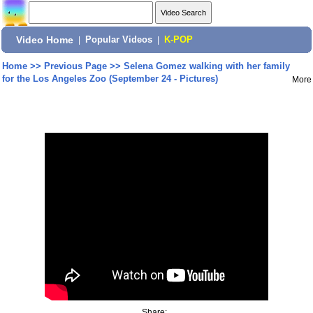
Video Home
|
Popular Videos
|
K-POP
Home
>>
Previous Page
>>
Selena Gomez walking with her family
for the Los Angeles Zoo (September 24 - Pictures)
More
Share: