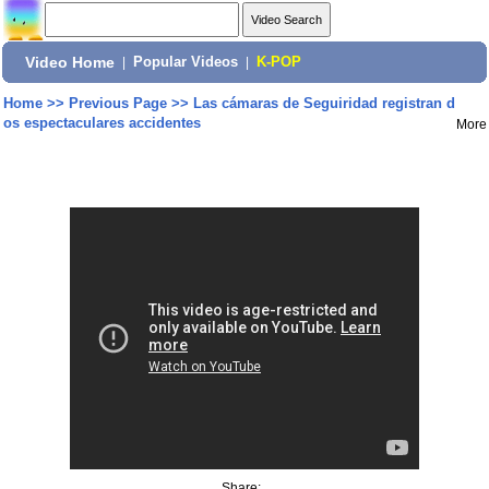
Video Home
|
Popular Videos
|
K-POP
Home
>>
Previous Page
>>
Las cámaras de Seguiridad registran d
os espectaculares accidentes
More
Share: