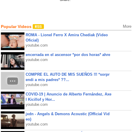
Popular Videos
More
ROMA - Lionel Ferro X Amira Chediak (Video
Oficial)
youtube.com
encerrada en el ascensor *por dos horas* ahre
youtube.com
COMPRE EL AUTO DE MIS SUEÑOS !!! *sorpr
endi a mis padres* ??...
youtube.com
COVID-19 | Anuncio de Alberto Fernández, Axe
l Kicillof y Hor...
youtube.com
jxdn - Angels & Demons Acoustic (Official Vid
eo)
youtube.com