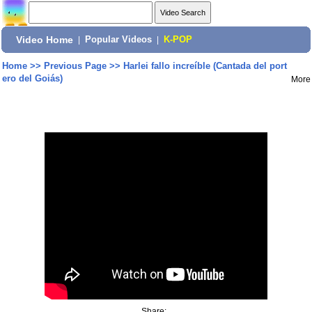
Video Home
|
Popular Videos
|
K-POP
Home
>>
Previous Page
>>
Harlei fallo increíble (Cantada del port
ero del Goiás)
More
Share: