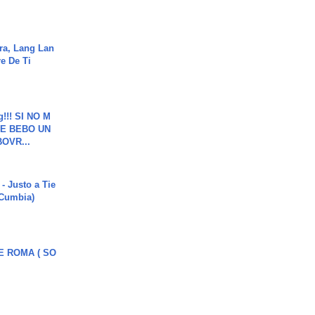
ra, Lang Lan
e De Ti
g!!! SI NO M
E BEBO UN
OVR...
- Justo a Tie
 Cumbia)
E ROMA ( SO