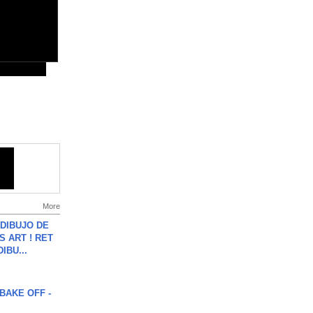
More
DIBUJO DE
S ART ! RET
DIBU...
BAKE OFF -