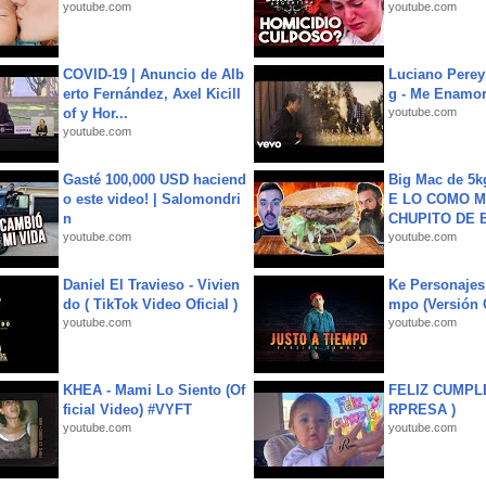
youtube.com
youtube.com
COVID-19 | Anuncio de Alb
Luciano Perey
erto Fernández, Axel Kicill
g - Me Enamor
of y Hor...
youtube.com
youtube.com
Gasté 100,000 USD haciend
Big Mac de 5k
o este video! | Salomondri
E LO COMO M
n
CHUPITO DE B
youtube.com
youtube.com
Daniel El Travieso - Vivien
Ke Personajes 
do ( TikTok Video Oficial )
mpo (Versión
youtube.com
youtube.com
KHEA - Mami Lo Siento (Of
FELIZ CUMPL
ficial Video) #VYFT
RPRESA )
youtube.com
youtube.com