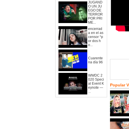
JUGAND
O UN JU
EGO DE
TERROR
POR PRI
ME...
encerrad
a en el as
censor *p
or dos h
o...
Cuarente
na día 96
WWDC 2
020 Speci
al Event K
Popular 
eynote —
...