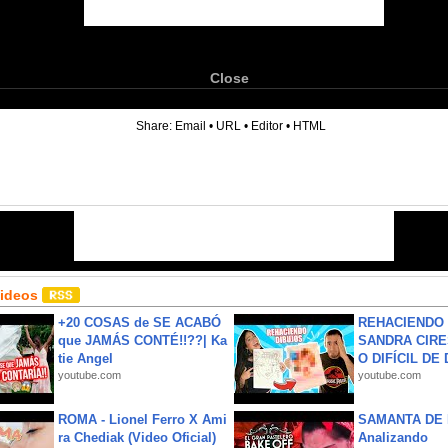
Close
6
Share:
Email
•
URL
•
Editor
•
HTML
Videos
+20 COSAS de SE ACABÓ
REHACIENDO 
que JAMÁS CONTÉ!!??| Ka
SANDRA CIRE
tie Angel
O DIFÍCIL DE 
youtube.com
youtube.com
ROMA - Lionel Ferro X Ami
SAMANTA DE 
ra Chediak (Video Oficial)
Analizando