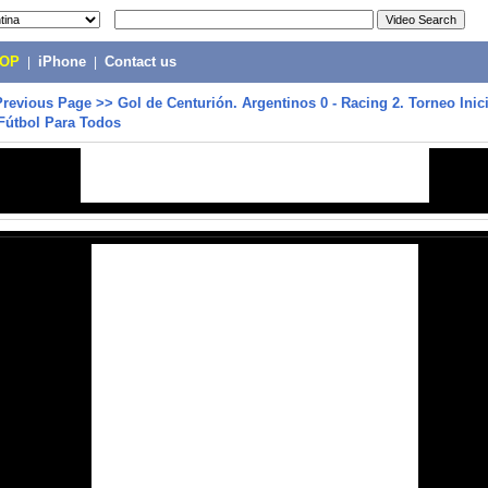
POP
|
iPhone
|
Contact us
Previous Page
>>
Gol de Centurión. Argentinos 0 - Racing 2. Torneo Inic
Fútbol Para Todos