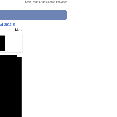
Start Page
|
Add Search Provider
ial 2012 E
More