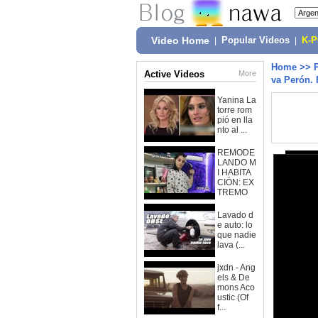
Video Home
|
Popular Videos
|
K-
Home
>>
Active Videos
More
va Perón. 
Yanina La
torre rom
pió en lla
nto al ...
REMODE
LANDO M
I HABITA
CIÓN: EX
TREMO
Lavado d
e auto: lo
que nadie
lava (...
jxdn - Ang
els & De
mons Aco
ustic (Of
f...