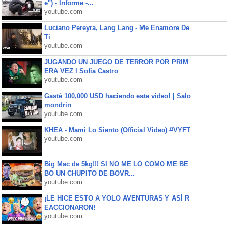
e") - Informe -...
youtube.com
Luciano Pereyra, Lang Lang - Me Enamore De
Ti
youtube.com
JUGANDO UN JUEGO DE TERROR POR PRIM
ERA VEZ l Sofia Castro
youtube.com
Gasté 100,000 USD haciendo este video! | Salo
mondrin
youtube.com
KHEA - Mami Lo Siento (Official Video) #VYFT
youtube.com
Big Mac de 5kg!!! SI NO ME LO COMO ME BE
BO UN CHUPITO DE BOVR...
youtube.com
¡LE HICE ESTO A YOLO AVENTURAS Y ASÍ R
EACCIONARON!
youtube.com