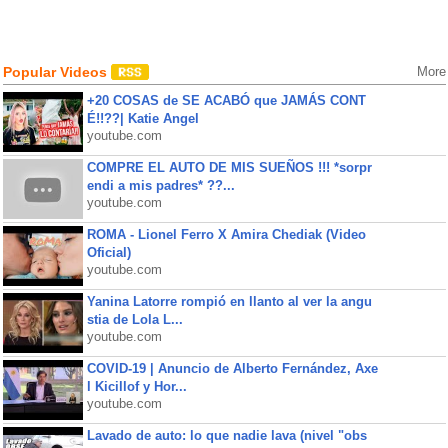
Popular Videos
More
+20 COSAS de SE ACABÓ que JAMÁS CONT
É!!??| Katie Angel
youtube.com
COMPRE EL AUTO DE MIS SUEÑOS !!! *sorpr
endi a mis padres* ??...
youtube.com
ROMA - Lionel Ferro X Amira Chediak (Video
Oficial)
youtube.com
Yanina Latorre rompió en llanto al ver la angu
stia de Lola L...
youtube.com
COVID-19 | Anuncio de Alberto Fernández, Axe
l Kicillof y Hor...
youtube.com
Lavado de auto: lo que nadie lava (nivel "obs