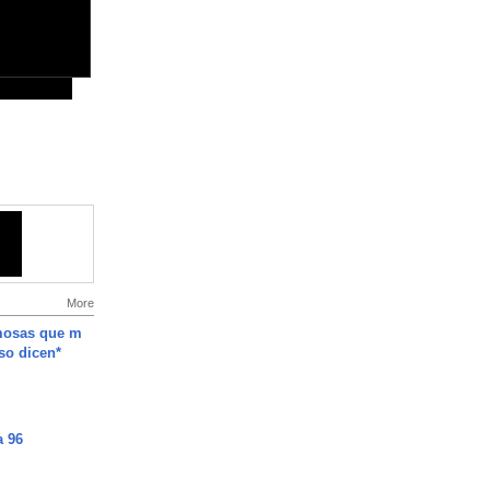
More
mosas que m
so dicen*
a 96