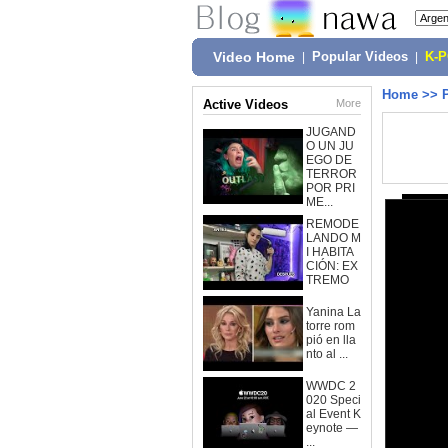
Video Home
|
Popular Videos
|
K-
Home
>>
Active Videos
More
JUGAND
O UN JU
EGO DE
TERROR
POR PRI
ME...
REMODE
LANDO M
I HABITA
CIÓN: EX
TREMO
Yanina La
torre rom
pió en lla
nto al ...
WWDC 2
020 Speci
al Event K
eynote —
...