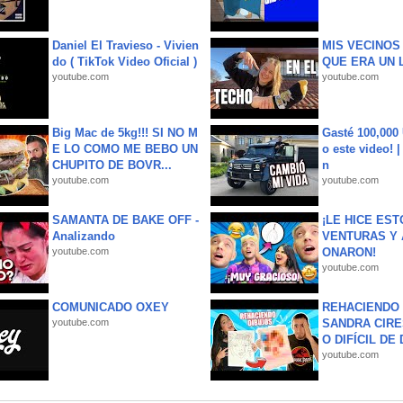
Daniel El Travieso - Vivien
MIS VECINO
do ( TikTok Video Oficial )
QUE ERA UN 
youtube.com
youtube.com
Big Mac de 5kg!!! SI NO M
Gasté 100,000
E LO COMO ME BEBO UN
o este video! 
CHUPITO DE BOVR...
n
youtube.com
youtube.com
SAMANTA DE BAKE OFF -
¡LE HICE EST
Analizando
VENTURAS Y 
youtube.com
ONARON!
youtube.com
COMUNICADO OXEY
REHACIENDO 
youtube.com
SANDRA CIRE
O DIFÍCIL DE 
youtube.com