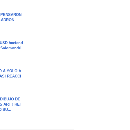
S PENSARON
LADRON
 USD haciend
| Salomondri
O A YOLO A
ASÍ REACCI
DIBUJO DE
S ART ! RET
DIBU...