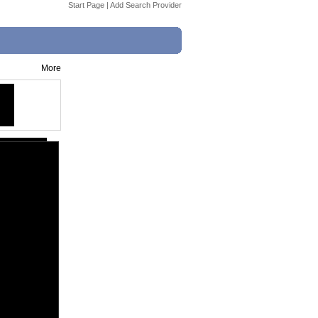
Start Page
|
Add Search Provider
More