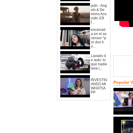
jxdn - Ang
els & De
mons Aco
ustic (Of
f...
encerrad
a en el as
censor *p
or dos h
o...
Lavado d
e auto: lo
que nadie
lava (...
INVESTIG
Popular 
ANDO MI
WHATSA
PP