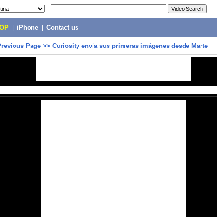
POP
|
iPhone
|
Contact us
Previous Page
>>
Curiosity envía sus primeras imágenes desde Marte