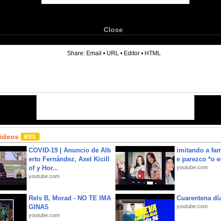
Close
6
Share:
Email
•
URL
•
Editor
•
HTML
Videos
COVID-19 | Anuncio de Alb
imitando a fa
erto Fernández, Axel Kicill
e parezco *o e
of y Hor...
youtube.com
youtube.com
Rels B, Morad - NO TE IMA
Cuarentena dí
GINAS
youtube.com
youtube.com