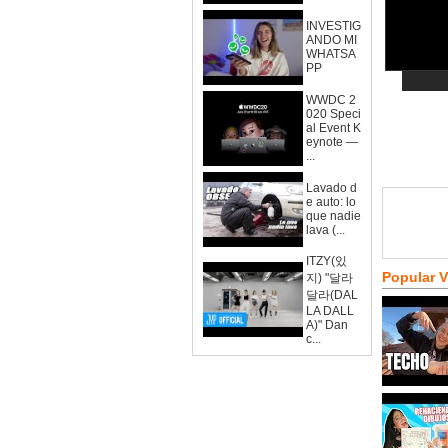
INVESTIG
ANDO MI
WHATSA
PP
WWDC 2
020 Speci
al Event K
eynote —
...
Lavado d
e auto: lo
que nadie
lava (...
ITZY(있
Popular 
지) "달라
달라(DAL
LA DALL
A)" Dan
c...