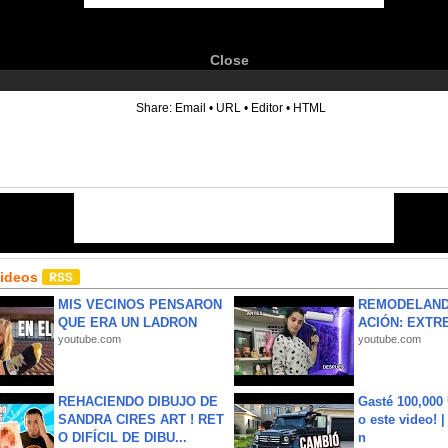
Close
6
Share:
Email
•
URL
•
Editor
•
HTML
Videos
MIS VECINOS PENSARON
REMODELAND
QUE ERA UN LADRON
ACIÓN: EXTR
youtube.com
youtube.com
REHACIENDO DIBUJO DE
Gasté 100,000
SANDRA CIRES ART ! RET
o este video! 
O DIFÍCIL DE DIBU...
n