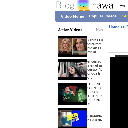
Video Home
|
Popular Videos
|
K-
Home
>>
Active Videos
More
Yanina La
torre rom
pió en lla
nto al ...
encerrad
a en el as
censor *p
or dos h
o...
JUGAND
O UN JU
EGO DE
TERROR
POR PRI
ME...
Cuarente
na día 96