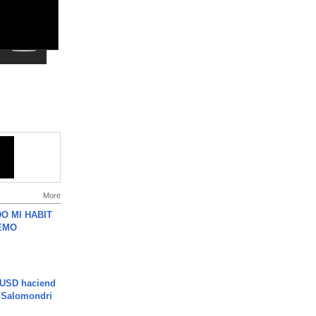
More
O MI HABIT
EMO
 USD haciend
| Salomondri