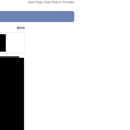
Start Page
|
Add Search Provider
More