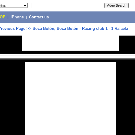
POP
|
iPhone
|
Contact us
Previous Page
>>
Boca Botón, Boca Botón - Racing club 1 - 1 Rafaela