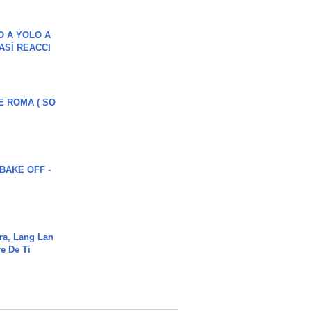
O A YOLO A
ASÍ REACCI
E ROMA ( SO
BAKE OFF -
ra, Lang Lan
e De Ti