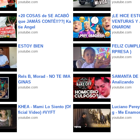
youtube.com
youtube.com
+20 COSAS de SE ACABÓ
¡LE HICE EST
que JAMÁS CONTÉ!!??| Ka
VENTURAS Y 
tie Angel
ONARON!
youtube.com
youtube.com
ESTOY BIEN
FELIZ CUMPL
youtube.com
RPRESA )
youtube.com
Rels B, Morad - NO TE IMA
SAMANTA DE 
GINAS
Analizando
youtube.com
youtube.com
KHEA - Mami Lo Siento (Of
Luciano Perey
ficial Video) #VYFT
g - Me Enamor
youtube.com
youtube.com