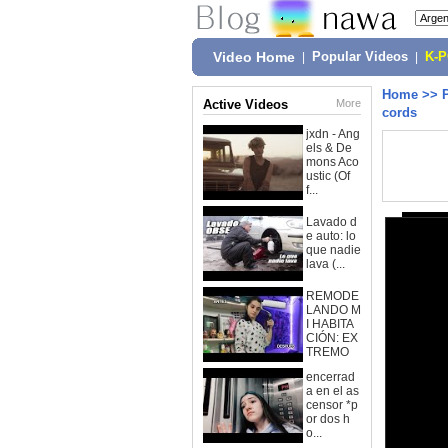
Video Home
|
Popular Videos
|
K-
Home
>>
Active Videos
More
cords
jxdn - Ang
els & De
mons Aco
ustic (Of
f...
Lavado d
e auto: lo
que nadie
lava (...
REMODE
LANDO M
I HABITA
CIÓN: EX
TREMO
encerrad
a en el as
censor *p
or dos h
o...