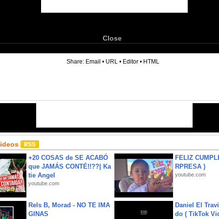
Close
6
Share:
Email
•
URL
•
Editor
•
HTML
Videos
+20 COSAS de SE ACABÓ
FELIZ CUMPL
que JAMÁS CONTÉ!!??| Ka
RPRESA )
tie Angel
youtube.com
youtube.com
Rels B, Morad - NO TE IMA
Daniel El Trav
GINAS
do ( TikTok Vid