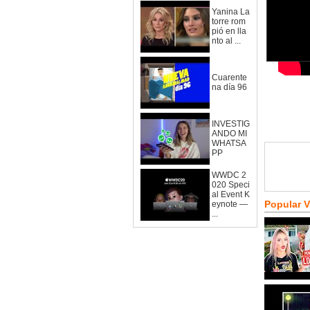
Yanina La
torre rom
pió en lla
nto al ...
Cuarente
na día 96
INVESTIG
ANDO MI
WHATSA
PP
WWDC 2
020 Speci
al Event K
Popular 
eynote —
...