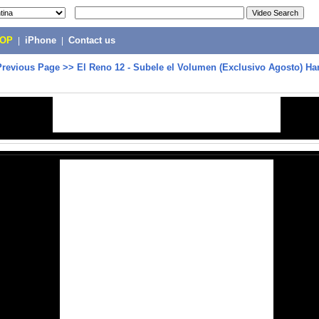
POP
|
iPhone
|
Contact us
Previous Page
>>
El Reno 12 - Subele el Volumen (Exclusivo Agosto) Ha