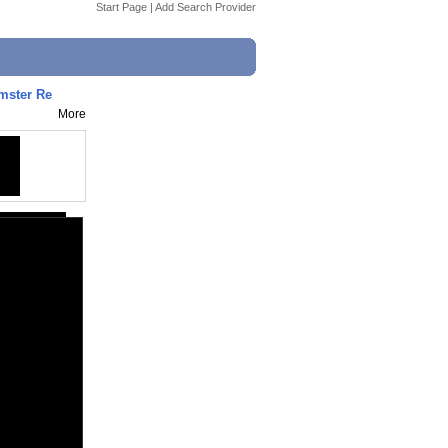
Start Page
|
Add Search Provider
mster Re
More