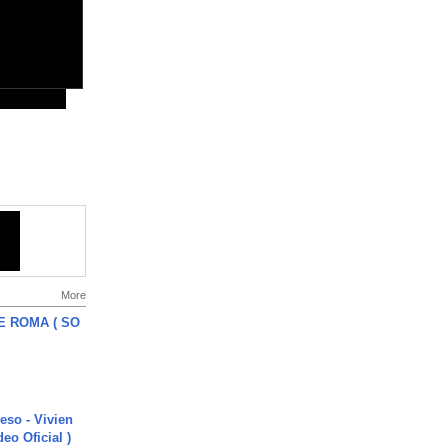
More
E ROMA ( SO
ieso - Vivien
eo Oficial )