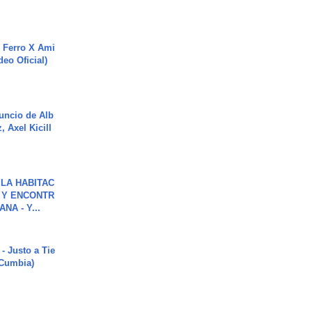
 Ferro X Ami
deo Oficial)
uncio de Alb
, Axel Kicill
LA HABITAC
 Y ENCONTR
NA - Y...
- Justo a Tie
 Cumbia)