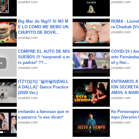
youtube.com
youtube.com
Big Mac de 5kg!!! SI NO M
ROMA - Lionel
E LO COMO ME BEBO UN
ra Chediak (Vi
CHUPITO DE BOVR...
youtube.com
youtube.com
COMPRE EL AUTO DE MIS
COVID-19 | An
SUEÑOS !!! *sorprendi a m
erto Fernández
is padres* ??...
of y Hor...
youtube.com
youtube.com
ITZY(있지) "달라달라(DALL
ENTRAMOS A 
A DALLA)" Dance Practice
IÓN SECRETA
(2020 Ver.)
AMOS A MARIA
youtube.com
youtube.com
imitando a famosas que m
Ke Personajes 
e parezco *o eso dicen*
mpo (Versión
youtube.com
youtube.com