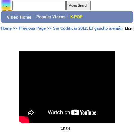
Video Home
|
Popular Videos
|
K-POP
Home
>>
Previous Page
>>
Sin Codificar 2012: El gaucho alemán
More
Share: