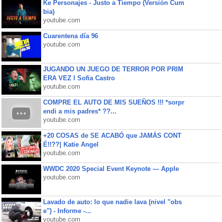
Ke Personajes - Justo a Tiempo (Versión Cum
bia)
youtube.com
Cuarentena día 96
youtube.com
JUGANDO UN JUEGO DE TERROR POR PRIM
ERA VEZ l Sofia Castro
youtube.com
COMPRE EL AUTO DE MIS SUEÑOS !!! *sorpr
endi a mis padres* ??...
youtube.com
+20 COSAS de SE ACABÓ que JAMÁS CONT
É!!??| Katie Angel
youtube.com
WWDC 2020 Special Event Keynote — Apple
youtube.com
Lavado de auto: lo que nadie lava (nivel "obs
e") - Informe -...
youtube.com