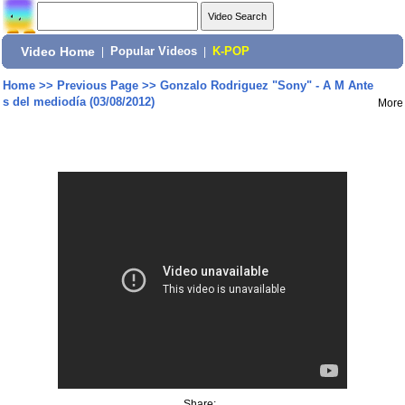
Video Home
|
Popular Videos
|
K-POP
Home
>>
Previous Page
>>
Gonzalo Rodriguez "Sony" - A M Ante
s del mediodía (03/08/2012)
More
Share: