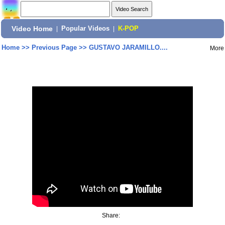
Video Home
|
Popular Videos
|
K-POP
Home
>>
Previous Page
>>
GUSTAVO JARAMILLO....
More
Share: