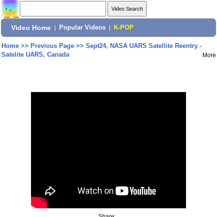
Video Home
|
Popular Videos
|
K-POP
Home
>>
Previous Page
>>
Sept24, NASA UARS Satellite Reentry -
Satelite UARS, Canada
More
Share: