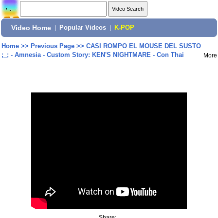
Video Home
|
Popular Videos
|
K-POP
Home
>>
Previous Page
>>
CASI ROMPO EL MOUSE DEL SUSTO
;_; - Amnesia - Custom Story: KEN'S NIGHTMARE - Con Thai
More
Share: