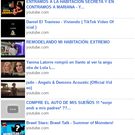
ENTRAMOS A LA HABITACIÓN SECRETA Y EN
CONTRAMOS A MARIANA - Y...
youtube.com
Daniel El Travieso - Viviendo ( TikTok Video Of
icial )
youtube.com
REMODELANDO MI HABITACIÓN: EXTREMO
youtube.com
Yanina Latorre rompió en llanto al ver la angu
stia de Lola L...
youtube.com
jxdn - Angels & Demons Acoustic (Official Vid
eo)
youtube.com
COMPRE EL AUTO DE MIS SUEÑOS !!! *sorpr
endi a mis padres* ??...
youtube.com
Brawl Stars: Brawl Talk - Summer of Monsters!
youtube.com