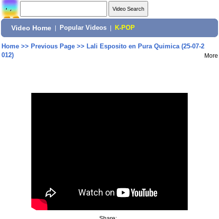
Video Home
|
Popular Videos
|
K-POP
Home
>>
Previous Page
>>
Lali Esposito en Pura Quimica (25-07-2
012)
More
Share: