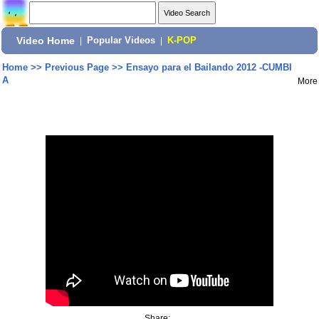
Video Home
|
Popular Videos
|
K-POP
Home
>>
Previous Page
>>
Ensayo para el Bailando 2012 -CUMBI
A
More
Share: