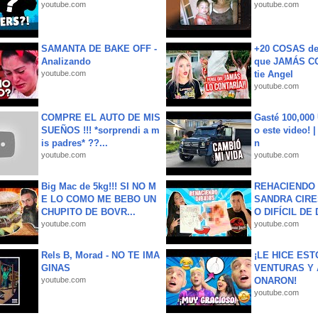
youtube.com
youtube.com
SAMANTA DE BAKE OFF -
+20 COSAS d
Analizando
que JAMÁS CO
youtube.com
tie Angel
youtube.com
COMPRE EL AUTO DE MIS
Gasté 100,000
SUEÑOS !!! *sorprendi a m
o este video! 
is padres* ??...
n
youtube.com
youtube.com
Big Mac de 5kg!!! SI NO M
REHACIENDO 
E LO COMO ME BEBO UN
SANDRA CIRE
CHUPITO DE BOVR...
O DIFÍCIL DE 
youtube.com
youtube.com
Rels B, Morad - NO TE IMA
¡LE HICE EST
GINAS
VENTURAS Y 
youtube.com
ONARON!
youtube.com