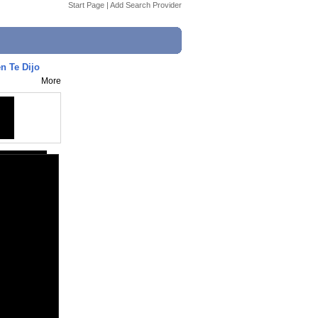
Start Page
|
Add Search Provider
n Te Dijo
More