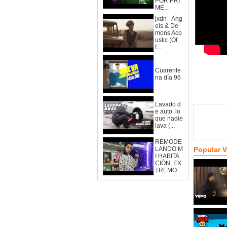
POR PRI
ME...
jxdn - Ang
els & De
mons Aco
ustic (Of
f...
Cuarente
na día 96
Lavado d
e auto: lo
que nadie
lava (...
REMODE
LANDO M
Popular 
I HABITA
CIÓN: EX
TREMO