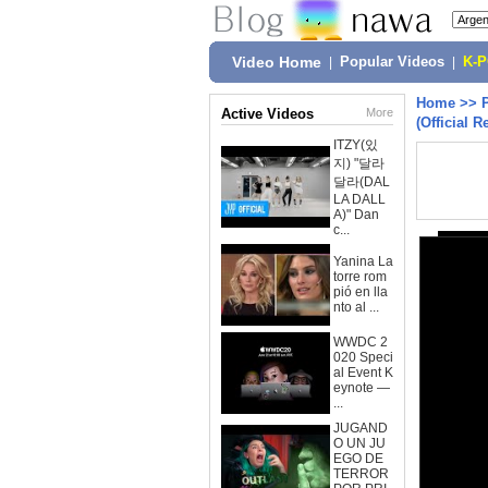
Video Home
|
Popular Videos
|
K-
Home
>>
Active Videos
More
(Official
ITZY(있
지) "달라
달라(DAL
LA DALL
A)" Dan
c...
Yanina La
torre rom
pió en lla
nto al ...
WWDC 2
020 Speci
al Event K
eynote —
...
JUGAND
O UN JU
EGO DE
TERROR