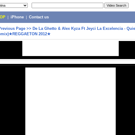
POP
|
iPhone
|
Contact us
Previous Page
>>
De La Ghetto & Alex Kyza Ft Jeyci La Excelencia - Quie
 Remix)★REGGAETON 2012★