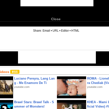
Close
6
Share:
Email
•
URL
•
Editor
•
HTML
Videos
Luciano Pereyra, Lang Lan
ROMA - Lionel
g - Me Enamore De Ti
ra Chediak (Vi
youtube.com
youtube.com
Brawl Stars: Brawl Talk - S
KHEA - Mami L
ummer of Monsters!
ficial Video) 