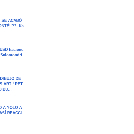
e SE ACABÓ
NTÉ!!??| Ka
 USD haciend
| Salomondri
DIBUJO DE
S ART ! RET
DIBU...
O A YOLO A
ASÍ REACCI