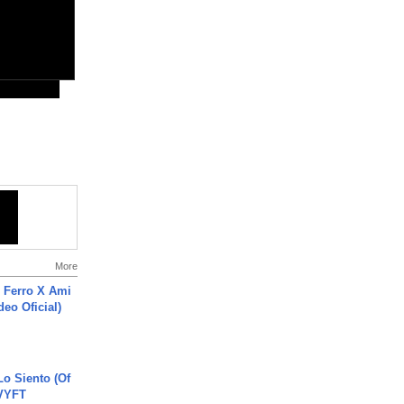
More
 Ferro X Ami
deo Oficial)
o Siento (Of
#VYFT