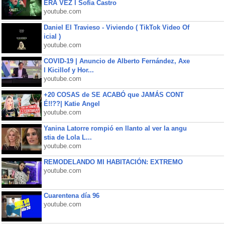
ERA VEZ l Sofia Castro
youtube.com
Daniel El Travieso - Viviendo ( TikTok Video Of
icial )
youtube.com
COVID-19 | Anuncio de Alberto Fernández, Axe
l Kicillof y Hor...
youtube.com
+20 COSAS de SE ACABÓ que JAMÁS CONT
É!!??| Katie Angel
youtube.com
Yanina Latorre rompió en llanto al ver la angu
stia de Lola L...
youtube.com
REMODELANDO MI HABITACIÓN: EXTREMO
youtube.com
Cuarentena día 96
youtube.com