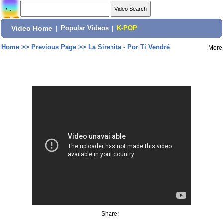
Video Home
|
Popular Videos
|
K-POP
Home
>>
Previous Page
>>
La Sirenita - Por Ti Vendré
More
Share: