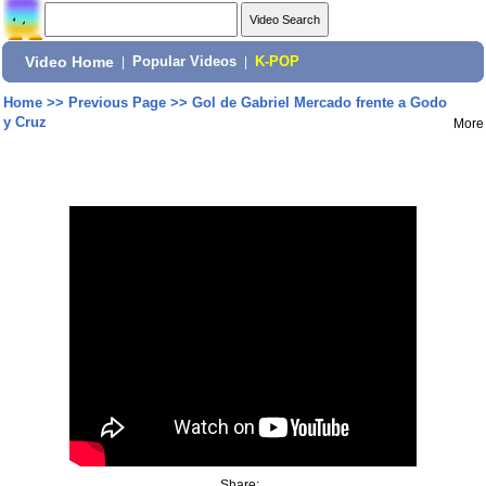
Video Home
|
Popular Videos
|
K-POP
Home
>>
Previous Page
>>
Gol de Gabriel Mercado frente a Godo
y Cruz
More
Share: