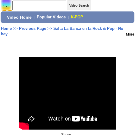
Video Home
|
Popular Videos
|
K-POP
Home
>>
Previous Page
>>
Salta La Banca en la Rock & Pop - No
hay
More
Share: