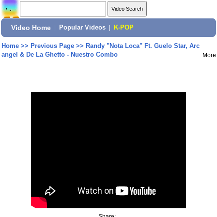
Video Home
|
Popular Videos
|
K-POP
Home
>>
Previous Page
>>
Randy "Nota Loca" Ft. Guelo Star, Arc
angel & De La Ghetto - Nuestro Combo
More
Share: