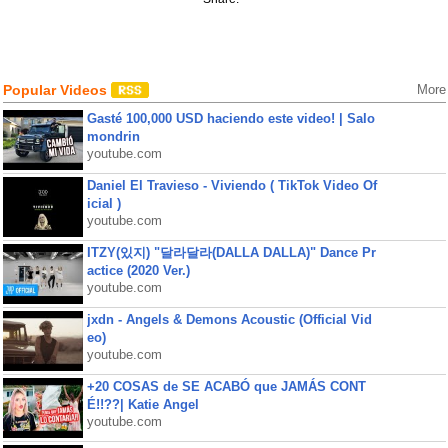
Popular Videos
More
Gasté 100,000 USD haciendo este video! | Salo
mondrin
youtube.com
Daniel El Travieso - Viviendo ( TikTok Video Of
icial )
youtube.com
ITZY(있지) "달라달라(DALLA DALLA)" Dance Pr
actice (2020 Ver.)
youtube.com
jxdn - Angels & Demons Acoustic (Official Vid
eo)
youtube.com
+20 COSAS de SE ACABÓ que JAMÁS CONT
É!!??| Katie Angel
youtube.com