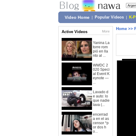
Video Home
|
Popular Videos
|
K-
Home
>>
Active Videos
More
Yanina La
torre rom
pió en lla
nto al ...
WWDC 2
020 Speci
al Event K
eynote —
...
Lavado d
e auto: lo
que nadie
lava (...
encerrad
a en el as
censor *p
or dos h
o...