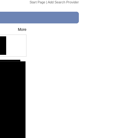
Start Page
|
Add Search Provider
More