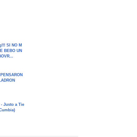
g!!! SI NO M
E BEBO UN
OVR...
S PENSARON
LADRON
- Justo a Tie
 Cumbia)