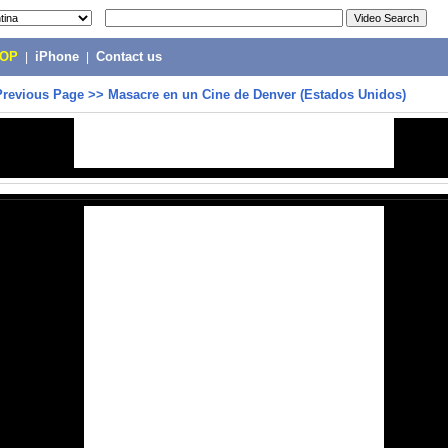
POP
|
iPhone
|
Contact us
Previous Page
>>
Masacre en un Cine de Denver (Estados Unidos)