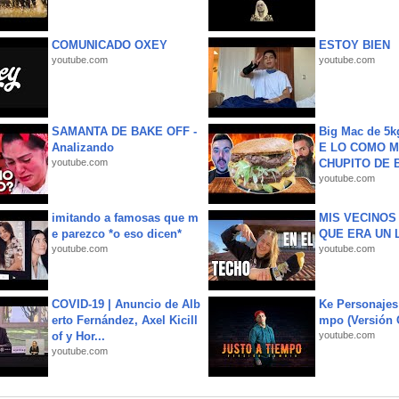
COMUNICADO OXEY
ESTOY BIEN
youtube.com
youtube.com
SAMANTA DE BAKE OFF -
Big Mac de 5k
Analizando
E LO COMO M
youtube.com
CHUPITO DE B
youtube.com
imitando a famosas que m
MIS VECINO
e parezco *o eso dicen*
QUE ERA UN 
youtube.com
youtube.com
COVID-19 | Anuncio de Alb
Ke Personajes 
erto Fernández, Axel Kicill
mpo (Versión
of y Hor...
youtube.com
youtube.com