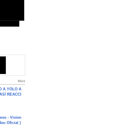
More
O A YOLO A
ASÍ REACCI
ieso - Vivien
eo Oficial )