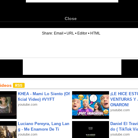
Close
6
Share:
Email
•
URL
•
Editor
•
HTML
Videos
KHEA - Mami Lo Siento (Of
¡LE HICE EST
ficial Video) #VYFT
VENTURAS Y 
youtube.com
ONARON!
youtube.com
Luciano Pereyra, Lang Lan
Daniel El Trav
g - Me Enamore De Ti
do ( TikTok Vid
youtube.com
youtube.com