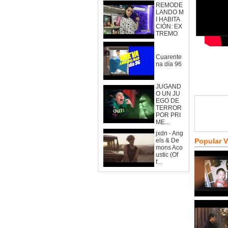
REMODE
LANDO M
I HABITA
CIÓN: EX
TREMO
Cuarente
na día 96
JUGAND
O UN JU
EGO DE
TERROR
POR PRI
ME...
jxdn - Ang
els & De
Popular 
mons Aco
ustic (Of
f...