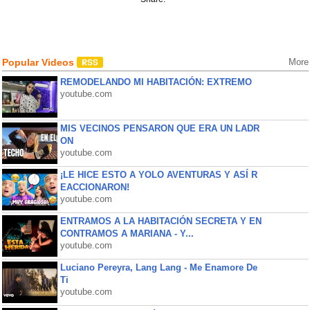
Popular Videos
More
REMODELANDO MI HABITACIÓN: EXTREMO
youtube.com
MIS VECINOS PENSARON QUE ERA UN LADR
ON
youtube.com
¡LE HICE ESTO A YOLO AVENTURAS Y ASÍ R
EACCIONARON!
youtube.com
ENTRAMOS A LA HABITACIÓN SECRETA Y EN
CONTRAMOS A MARIANA - Y...
youtube.com
Luciano Pereyra, Lang Lang - Me Enamore De
Ti
youtube.com