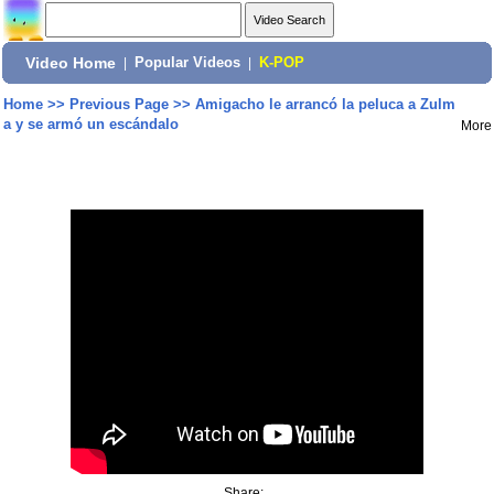
Video Home
|
Popular Videos
|
K-POP
Home
>>
Previous Page
>>
Amigacho le arrancó la peluca a Zulm
a y se armó un escándalo
More
Share: