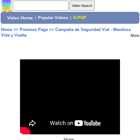
Video Home
|
Popular Videos
|
K-POP
Home
>>
Previous Page
>>
Campaña de Seguridad Vial - Mendoza
Vida y Vuelta
More
Share: