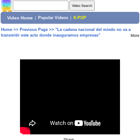
Video Home
|
Popular Videos
|
K-POP
Home
>>
Previous Page
>>
"La cadena nacional del miedo no va a
transmitir este acto donde inauguramos empresas"
More
Share: