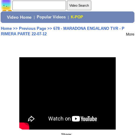
Video Home
|
Popular Videos
|
K-POP
Home
>>
Previous Page
>>
678 - MARADONA ENGALANO TVR - P
RIMERA PARTE 22-07-12
More
Share: