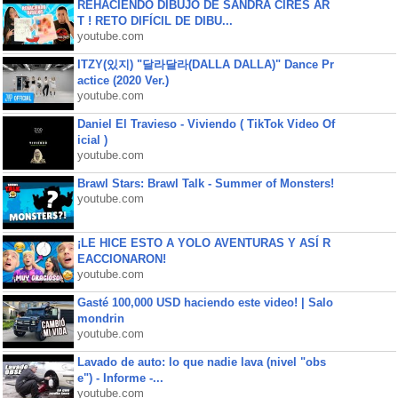
REHACIENDO DIBUJO DE SANDRA CIRES AR
T ! RETO DIFÍCIL DE DIBU...
youtube.com
ITZY(있지) "달라달라(DALLA DALLA)" Dance Pr
actice (2020 Ver.)
youtube.com
Daniel El Travieso - Viviendo ( TikTok Video Of
icial )
youtube.com
Brawl Stars: Brawl Talk - Summer of Monsters!
youtube.com
¡LE HICE ESTO A YOLO AVENTURAS Y ASÍ R
EACCIONARON!
youtube.com
Gasté 100,000 USD haciendo este video! | Salo
mondrin
youtube.com
Lavado de auto: lo que nadie lava (nivel "obs
e") - Informe -...
youtube.com