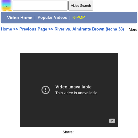
Video Home
|
Popular Videos
|
K-POP
Home
>>
Previous Page
>>
River vs. Almirante Brown (fecha 38)
More
Share: