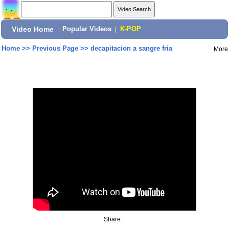
Video Home
|
Popular Videos
|
K-POP
Home
>>
Previous Page
>>
decapitacion a sangre fria
More
Share: