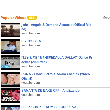
Popular Videos
More
jxdn - Angels & Demons Acoustic (Official Vid
eo)
youtube.com
ESTOY BIEN
youtube.com
ITZY(있지) "달라달라(DALLA DALLA)" Dance Pr
actice (2020 Ver.)
youtube.com
ROMA - Lionel Ferro X Amira Chediak (Video
Oficial)
youtube.com
SAMANTA DE BAKE OFF - Analizando
youtube.com
FELIZ CUMPLE ROMA ( SORPRESA )