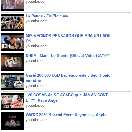
youtube.com
La Renga - En Bicicleta
youtube.com
MIS VECINOS PENSARON QUE ERA UN LADR
ON
youtube.com
KHEA - Mami Lo Siento (Official Video) #VYFT
youtube.com
Gasté 100,000 USD haciendo este video! | Salo
mondrin
youtube.com
+20 COSAS de SE ACABÓ que JAMÁS CONT
É!!??| Katie Angel
youtube.com
WWDC 2020 Special Event Keynote — Apple
youtube.com