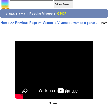
Video Home
|
Popular Videos
|
K-POP
Home
>>
Previous Page
>>
Vamos la V vamos , vamos a ganar ♪
More
Share: