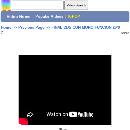
Video Home
|
Popular Videos
|
K-POP
Home
>>
Previous Page
>>
FINAL DDS CON MORO FUNCION 20/0
7
More
Share: