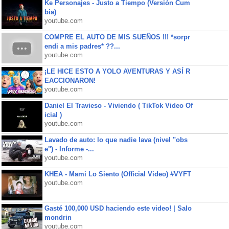
Ke Personajes - Justo a Tiempo (Versión Cum
bia)
youtube.com
COMPRE EL AUTO DE MIS SUEÑOS !!! *sorpr
endi a mis padres* ??...
youtube.com
¡LE HICE ESTO A YOLO AVENTURAS Y ASÍ R
EACCIONARON!
youtube.com
Daniel El Travieso - Viviendo ( TikTok Video Of
icial )
youtube.com
Lavado de auto: lo que nadie lava (nivel "obs
e") - Informe -...
youtube.com
KHEA - Mami Lo Siento (Official Video) #VYFT
youtube.com
Gasté 100,000 USD haciendo este video! | Salo
mondrin
youtube.com