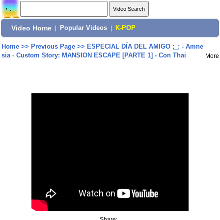
Video Home
|
Popular Videos
|
K-POP
Home
>>
Previous Page
>>
ESPECIAL DÍA DEL AMIGO ;_; - Amne
sia - Custom Story: MANSION ESCAPE [PARTE 1] - Con Thai
More
Share: