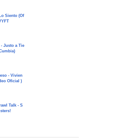
o Siento (Of
#VYFT
- Justo a Tie
 Cumbia)
ieso - Vivien
eo Oficial )
rawl Talk - S
sters!