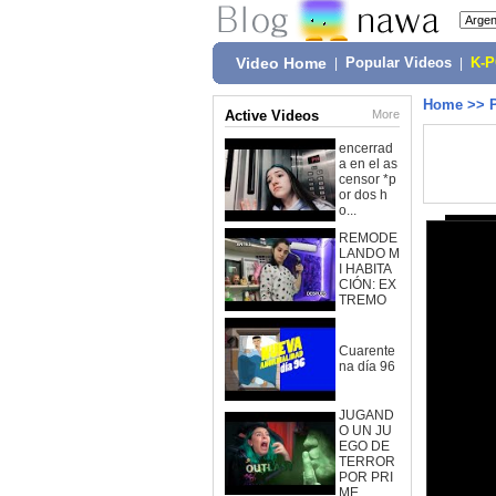
Video Home
|
Popular Videos
|
K-
Home
>>
Active Videos
More
encerrad
a en el as
censor *p
or dos h
o...
REMODE
LANDO M
I HABITA
CIÓN: EX
TREMO
Cuarente
na día 96
JUGAND
O UN JU
EGO DE
TERROR
POR PRI
ME...