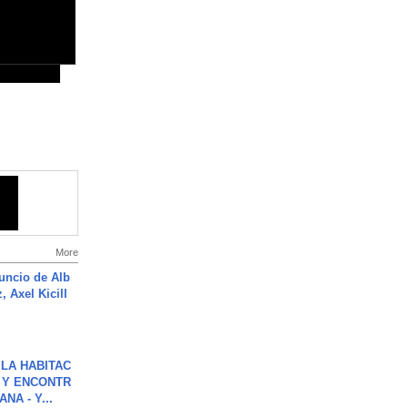
More
uncio de Alb
, Axel Kicill
LA HABITAC
 Y ENCONTR
NA - Y...