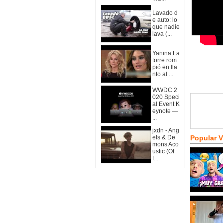
Lavado d
e auto: lo
que nadie
lava (...
Yanina La
torre rom
pió en lla
nto al ...
WWDC 2
020 Speci
al Event K
eynote —
...
jxdn - Ang
els & De
Popular 
mons Aco
ustic (Of
f...