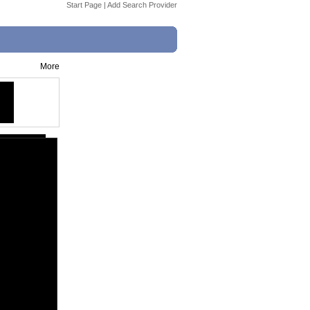
Start Page
|
Add Search Provider
More