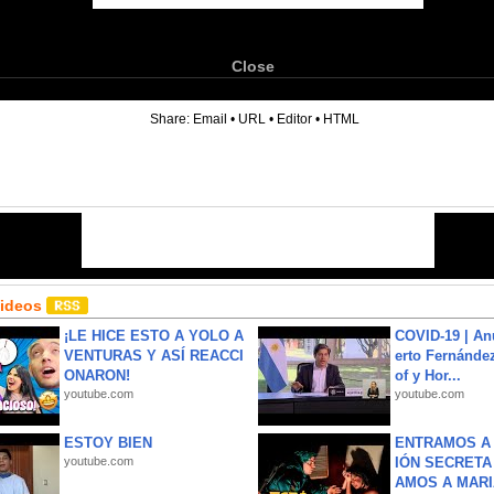
Close
6
Share:
Email
•
URL
•
Editor
•
HTML
Videos
¡LE HICE ESTO A YOLO A
COVID-19 | An
VENTURAS Y ASÍ REACCI
erto Fernández
ONARON!
of y Hor...
youtube.com
youtube.com
ESTOY BIEN
ENTRAMOS A 
youtube.com
IÓN SECRETA
AMOS A MARIA