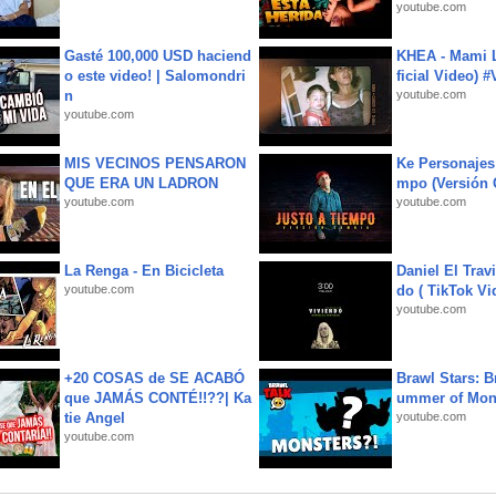
youtube.com
Gasté 100,000 USD haciend
KHEA - Mami L
o este video! | Salomondri
ficial Video) 
n
youtube.com
youtube.com
MIS VECINOS PENSARON
Ke Personajes 
QUE ERA UN LADRON
mpo (Versión
youtube.com
youtube.com
La Renga - En Bicicleta
Daniel El Trav
youtube.com
do ( TikTok Vid
youtube.com
+20 COSAS de SE ACABÓ
Brawl Stars: B
que JAMÁS CONTÉ!!??| Ka
ummer of Mon
tie Angel
youtube.com
youtube.com