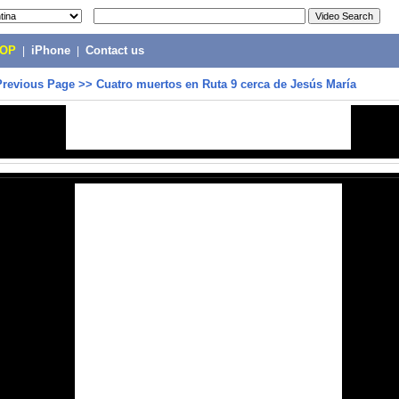
POP
|
iPhone
|
Contact us
Previous Page
>>
Cuatro muertos en Ruta 9 cerca de Jesús María