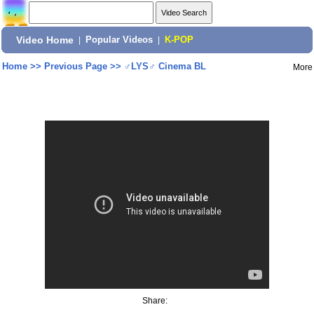
Video Home
|
Popular Videos
|
K-POP
Home
>>
Previous Page
>>
♂LYS♂ Cinema BL
More
Share: