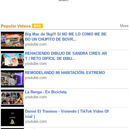
Popular Videos
More
Big Mac de 5kg!!! SI NO ME LO COMO ME BE
BO UN CHUPITO DE BOVR...
youtube.com
REHACIENDO DIBUJO DE SANDRA CIRES AR
T ! RETO DIFÍCIL DE DIBU...
youtube.com
REMODELANDO MI HABITACIÓN: EXTREMO
youtube.com
La Renga - En Bicicleta
youtube.com
Daniel El Travieso - Viviendo ( TikTok Video Of
icial )
youtube.com