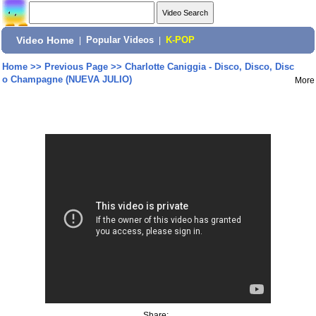
Video Home
|
Popular Videos
|
K-POP
Home
>>
Previous Page
>>
Charlotte Caniggia - Disco, Disco, Disc
o Champagne (NUEVA JULIO)
More
Share: