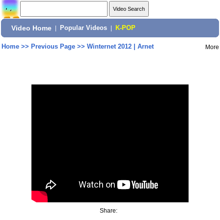
Video Home
|
Popular Videos
|
K-POP
Home
>>
Previous Page
>>
Winternet 2012 | Arnet
More
Share: