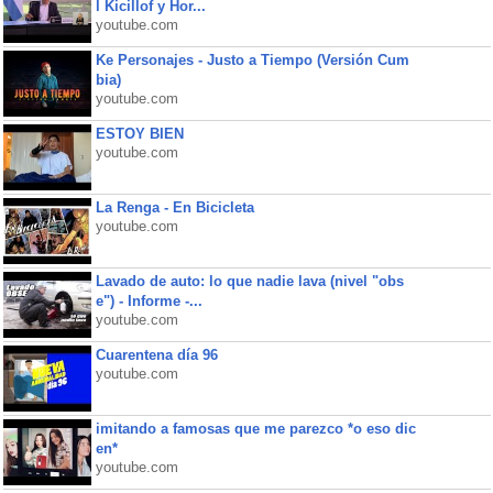
l Kicillof y Hor...
youtube.com
Ke Personajes - Justo a Tiempo (Versión Cum
bia)
youtube.com
ESTOY BIEN
youtube.com
La Renga - En Bicicleta
youtube.com
Lavado de auto: lo que nadie lava (nivel "obs
e") - Informe -...
youtube.com
Cuarentena día 96
youtube.com
imitando a famosas que me parezco *o eso dic
en*
youtube.com