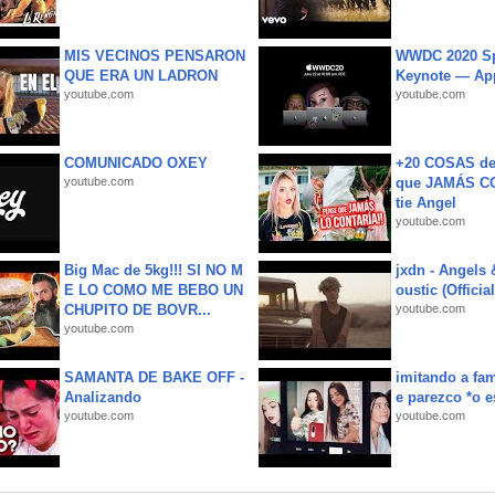
MIS VECINOS PENSARON
WWDC 2020 Sp
QUE ERA UN LADRON
Keynote — Ap
youtube.com
youtube.com
COMUNICADO OXEY
+20 COSAS d
youtube.com
que JAMÁS CO
tie Angel
youtube.com
Big Mac de 5kg!!! SI NO M
jxdn - Angels
E LO COMO ME BEBO UN
oustic (Officia
CHUPITO DE BOVR...
youtube.com
youtube.com
SAMANTA DE BAKE OFF -
imitando a fa
Analizando
e parezco *o e
youtube.com
youtube.com