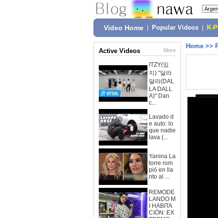
Video Home
|
Popular Videos
|
K-
Home
>>
Active Videos
More
ITZY(있
지) "달라
달라(DAL
LA DALL
A)" Dan
c...
Lavado d
e auto: lo
que nadie
lava (...
Yanina La
torre rom
pió en lla
nto al ...
REMODE
LANDO M
I HABITA
CIÓN: EX