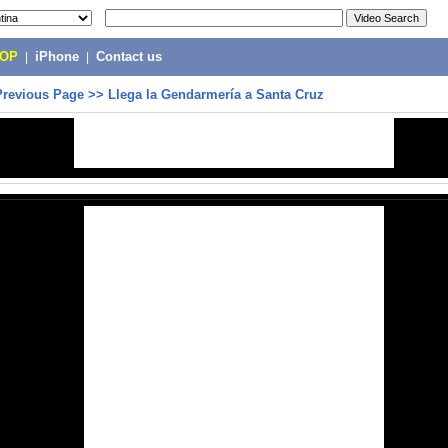
POP
|
iPhone
|
Contact us
Previous Page
>>
Llega la Gendarmería a Santa Cruz