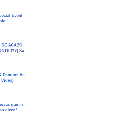
ecial Event
ple
e SE ACABÓ
NTÉ!!??| Ka
 & Demons Ac
l Video)
mosas que m
so dicen*