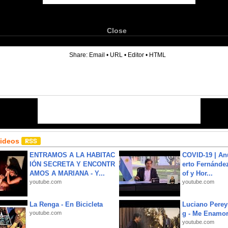
Close
6
Share:
Email
•
URL
•
Editor
•
HTML
Videos
ENTRAMOS A LA HABITAC
COVID-19 | An
IÓN SECRETA Y ENCONTR
erto Fernández
AMOS A MARIANA - Y...
of y Hor...
youtube.com
youtube.com
La Renga - En Bicicleta
Luciano Perey
youtube.com
g - Me Enamor
youtube.com