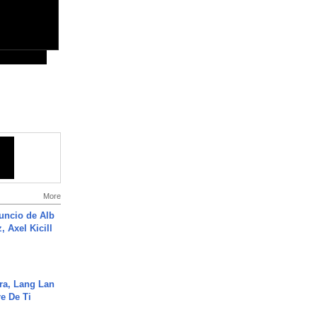
More
uncio de Alb
, Axel Kicill
ra, Lang Lan
e De Ti