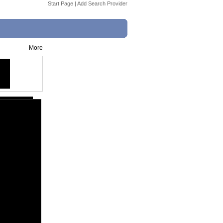
Start Page
|
Add Search Provider
More