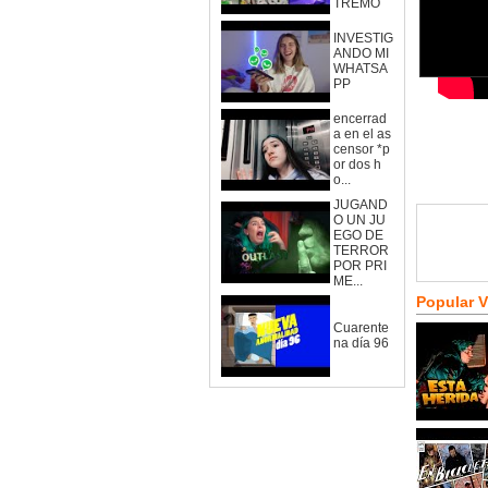
TREMO
INVESTIG
ANDO MI
WHATSA
PP
encerrad
a en el as
censor *p
or dos h
o...
JUGAND
O UN JU
EGO DE
TERROR
POR PRI
ME...
Popular 
Cuarente
na día 96