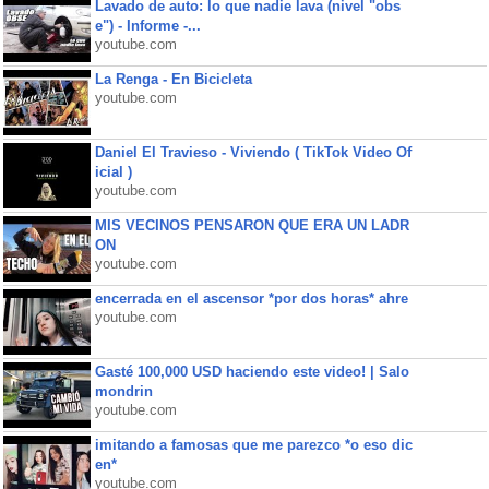
Lavado de auto: lo que nadie lava (nivel "obs
e") - Informe -...
youtube.com
La Renga - En Bicicleta
youtube.com
Daniel El Travieso - Viviendo ( TikTok Video Of
icial )
youtube.com
MIS VECINOS PENSARON QUE ERA UN LADR
ON
youtube.com
encerrada en el ascensor *por dos horas* ahre
youtube.com
Gasté 100,000 USD haciendo este video! | Salo
mondrin
youtube.com
imitando a famosas que me parezco *o eso dic
en*
youtube.com