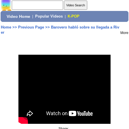
Video Home
|
Popular Videos
|
K-POP
Home
>>
Previous Page
>>
Barovero habló sobre su llegada a Riv
er
More
Share: